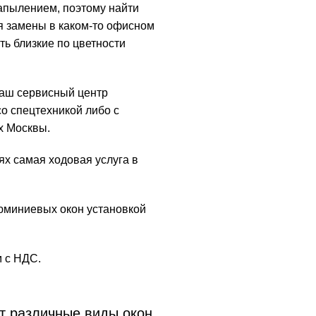
апылением, поэтому найти
ля замены в каком-то офисном
ь близкие по цветности
наш сервисный центр
со спецтехникой либо с
х Москвы.
х самая ходовая услуга в
миниевых окон установкой
м с НДС.
 различные виды окон