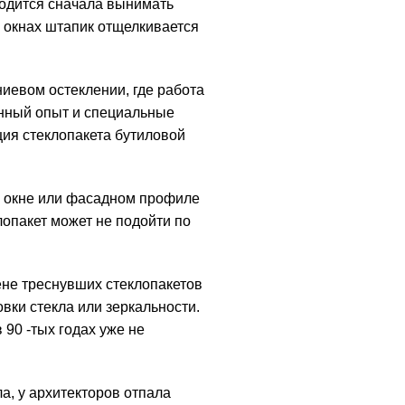
ходится сначала вынимать
х окнах штапик отщелкивается
иевом остеклении, где работа
енный опыт и специальные
ция стеклопакета бутиловой
м окне или фасадном профиле
клопакет может не подойти по
не треснувших стеклопакетов
вки стекла или зеркальности.
 90 -тых годах уже не
, у архитекторов отпала