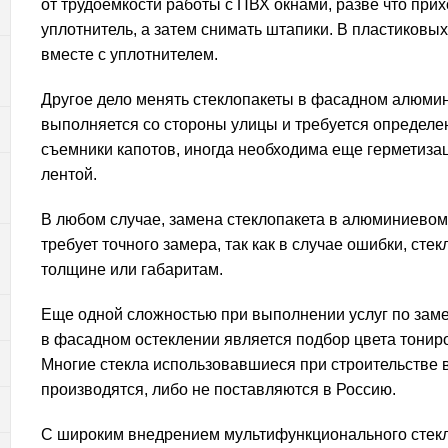
от трудоемкости работы с ПВХ окнами, разве что при
уплотнитель, а затем снимать штапики. В пластиковы
вместе с уплотнителем.
Другое дело менять стеклопакеты в фасадном алюмин
выполняется со стороны улицы и требуется определ
съемники капотов, иногда необходима еще герметиза
лентой.
В любом случае, замена стеклопакета в алюминиево
требует точного замера, так как в случае ошибки, сте
толщине или габаритам.
Еще одной сложностью при выполнении услуг по заме
в фасадном остеклении является подбор цвета тониро
Многие стекла использовавшиеся при строительстве в
производятся, либо не поставляются в Россию.
С широким внедрением мультифункционального стекла