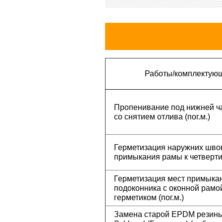
Работы/комплектую
Пропенивание под нижней ч
со снятием отлива (пог.м.)
Герметизация наружних шво
примыкания рамы к четверти (
Герметизация мест примыка
подоконника с оконной рамо
герметиком (пог.м.)
Замена старой EPDM резины