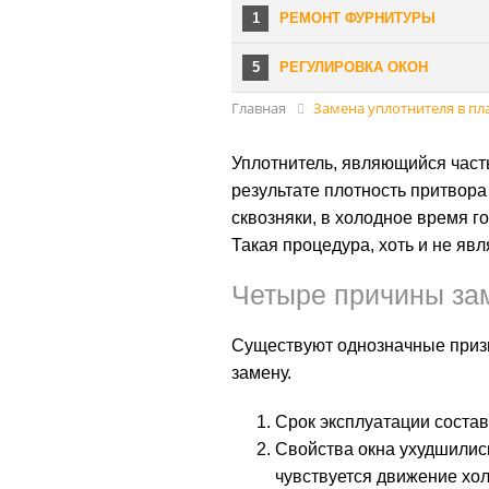
1
РЕМОНТ ФУРНИТУРЫ
5
РЕГУЛИРОВКА ОКОН
Главная
Замена уплотнителя в пл
Уплотнитель, являющийся часть
результате плотность притвора
сквозняки, в холодное время 
Такая процедура, хоть и не яв
Четыре причины за
Существуют однозначные призн
замену.
Срок эксплуатации составл
Свойства окна ухудшились
чувствуется движение хо