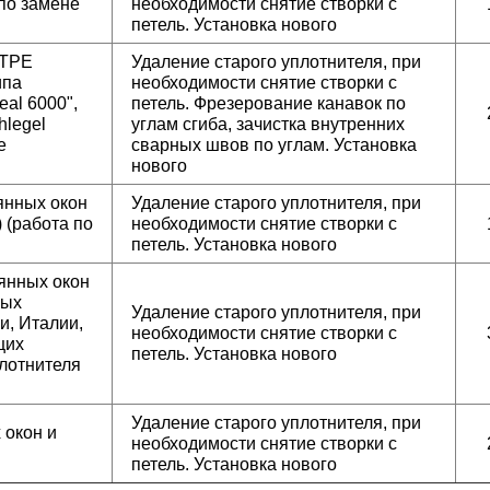
 по замене
необходимости снятие створки с
петель. Установка нового
 TPE
Удаление старого уплотнителя, при
ипа
необходимости снятие створки с
eal 6000",
петель. Фрезерование канавок по
hlegel
углам сгиба, зачистка внутренних
е
сварных швов по углам. Установка
нового
янных окон
Удаление старого уплотнителя, при
 (работа по
необходимости снятие створки с
петель. Установка нового
янных окон
ных
Удаление старого уплотнителя, при
и, Италии,
необходимости снятие створки с
щих
петель. Установка нового
лотнителя
Удаление старого уплотнителя, при
окон и
необходимости снятие створки с
петель. Установка нового