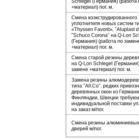
Schlegel (Германия) (работа
+материал) пог. м.
Смена коэкструдированного
уплотнителя новых систем т
«Thyssen Favorit», "Aluplast d
"Schuco Corona" на Q-Lon Sc
(Германия) (работа по замен
+материал) пог. м.
Смена старой резины дерев
на Q-Lon Schlegel (Германия)
замене +материал) пог. м.
Замена резины алюмодерев
типа "All.Co", редких привоз
деревянных окон из Германи
Финляндии, Швеции требую
индивидуальной поставки уп
на заказ м/пог.
Смена резины алюминиевых 
дверей м/пог.