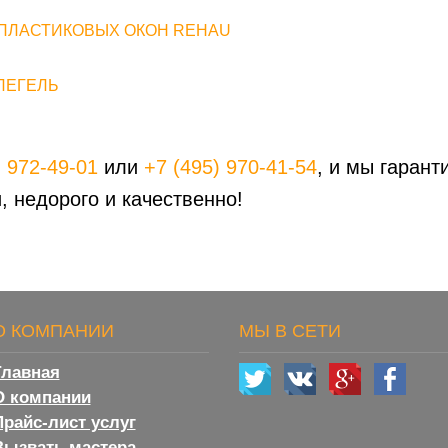
ПЛАСТИКОВЫХ ОКОН REHAU
ЛЕГЕЛЬ
) 972-49-01
или
+7 (495) 970-41-54
, и мы гаран
, недорого и качественно!
О КОМПАНИИ
МЫ В СЕТИ
Главная
О компании
Прайс-лист услуг
Вызвать мастера