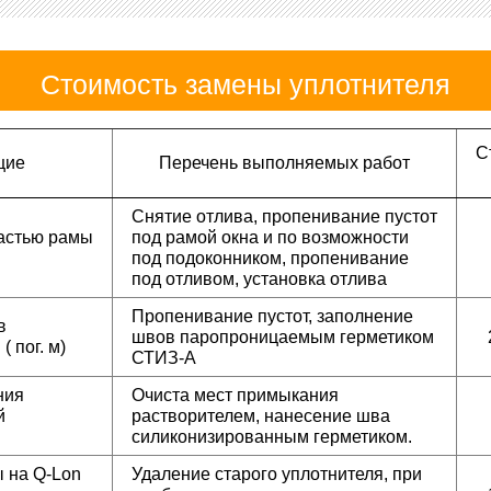
Стоимость замены уплотнителя
С
щие
Перечень выполняемых работ
Снятие отлива, пропенивание пустот
астью рамы
под рамой окна и по возможности
под подоконником, пропенивание
под отливом, установка отлива
Пропенивание пустот, заполнение
в
швов паропроницаемым герметиком
 пог. м)
СТИЗ-А
ния
Очиста мест примыкания
й
растворителем, нанесение шва
силиконизированным герметиком.
 на Q-Lon
Удаление старого уплотнителя, при