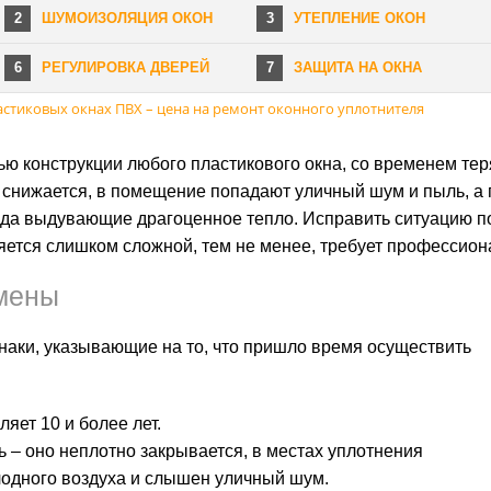
2
ШУМОИЗОЛЯЦИЯ ОКОН
3
УТЕПЛЕНИЕ ОКОН
6
РЕГУЛИРОВКА ДВЕРЕЙ
7
ЗАЩИТА НА ОКНА
астиковых окнах ПВХ – цена на ремонт оконного уплотнителя
ю конструкции любого пластикового окна, со временем тер
 снижается, в помещение попадают уличный шум и пыль, а 
года выдувающие драгоценное тепло. Исправить ситуацию п
ляется слишком сложной, тем не менее, требует профессион
мены
аки, указывающие на то, что пришло время осуществить
яет 10 и более лет.
 – оно неплотно закрывается, в местах уплотнения
лодного воздуха и слышен уличный шум.