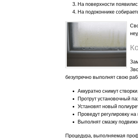
На поверхности появили
На подоконнике собираетс
Св
неу
К
Зам
Зво
безупречно выполнят свою рабо
Аккуратно снимут створки
Протрут установочный паз
Установят новый полиуре
Проведут регулировку на 
Выполнят смазку подвижн
Процедура, выполняемая проф