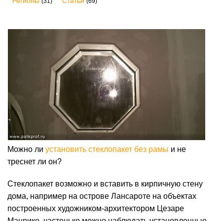
Регионы
Статьи
(31)
(69)
Можно ли
установить стеклопакет без рамы
и не
треснет ли он?
Стеклопакет возможно и вставить в кирпичную стену
дома, например на острове Лансароте на объектах
построенных художником-архитектором Цезаре
Манрике, частенько можно наблюдать установленные