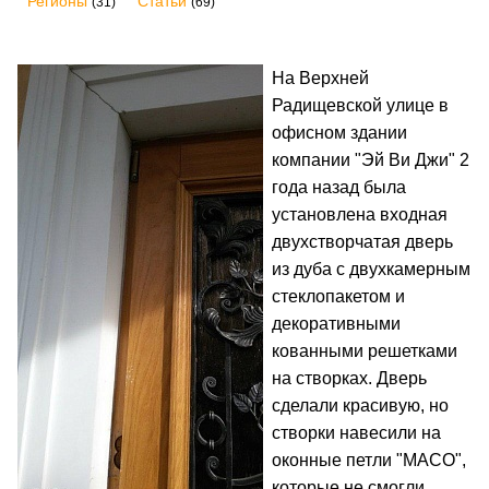
Регионы
Статьи
(31)
(69)
На Верхней
Радищевской улице в
офисном здании
компании "Эй Ви Джи" 2
года назад была
установлена входная
двухстворчатая дверь
из дуба с двухкамерным
стеклопакетом и
декоративными
кованными решетками
на створках. Дверь
сделали красивую, но
створки навесили на
оконные петли "MACO",
которые не смогли